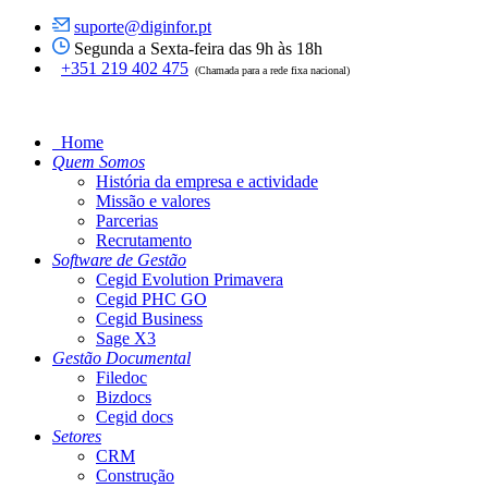
suporte@diginfor.pt
Segunda a Sexta-feira das 9h às 18h
+351 219 402 475
(Chamada para a rede fixa nacional)
Home
Quem Somos
História da empresa e actividade
Missão e valores
Parcerias
Recrutamento
Software de Gestão
Cegid Evolution Primavera
Cegid PHC GO
Cegid Business
Sage X3
Gestão Documental
Filedoc
Bizdocs
Cegid docs
Setores
CRM
Construção