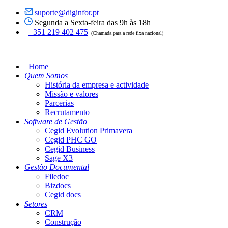
suporte@diginfor.pt
Segunda a Sexta-feira das 9h às 18h
+351 219 402 475
(Chamada para a rede fixa nacional)
Home
Quem Somos
História da empresa e actividade
Missão e valores
Parcerias
Recrutamento
Software de Gestão
Cegid Evolution Primavera
Cegid PHC GO
Cegid Business
Sage X3
Gestão Documental
Filedoc
Bizdocs
Cegid docs
Setores
CRM
Construção