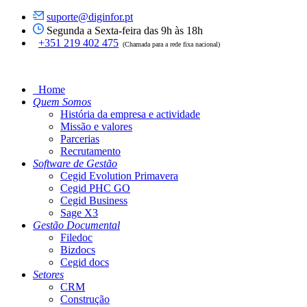
suporte@diginfor.pt
Segunda a Sexta-feira das 9h às 18h
+351 219 402 475
(Chamada para a rede fixa nacional)
Home
Quem Somos
História da empresa e actividade
Missão e valores
Parcerias
Recrutamento
Software de Gestão
Cegid Evolution Primavera
Cegid PHC GO
Cegid Business
Sage X3
Gestão Documental
Filedoc
Bizdocs
Cegid docs
Setores
CRM
Construção