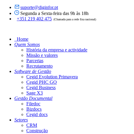
suporte@diginfor.pt
Segunda a Sexta-feira das 9h às 18h
+351 219 402 475
(Chamada para a rede fixa nacional)
Home
Quem Somos
História da empresa e actividade
Missão e valores
Parcerias
Recrutamento
Software de Gestão
Cegid Evolution Primavera
Cegid PHC GO
Cegid Business
Sage X3
Gestão Documental
Filedoc
Bizdocs
Cegid docs
Setores
CRM
Construção