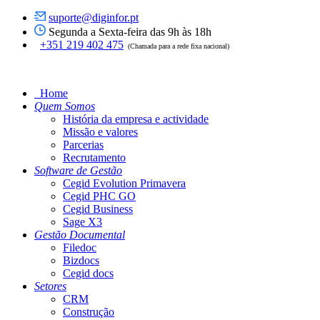
suporte@diginfor.pt
Segunda a Sexta-feira das 9h às 18h
+351 219 402 475
(Chamada para a rede fixa nacional)
Home
Quem Somos
História da empresa e actividade
Missão e valores
Parcerias
Recrutamento
Software de Gestão
Cegid Evolution Primavera
Cegid PHC GO
Cegid Business
Sage X3
Gestão Documental
Filedoc
Bizdocs
Cegid docs
Setores
CRM
Construção