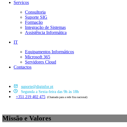
Serviços
Consultoria
Suporte SIG
Formação
Integração de Sistemas
Assistência Informática
IT
Equipamentos Informáticos
Microsoft 365
Servidores Cloud
Contactos
suporte@diginfor.pt
Segunda a Sexta-feira das 9h às 18h
+351 219 402 475
(Chamada para a rede fixa nacional)
Missão e Valores