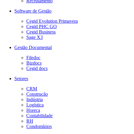
Recrutamento
Software de Gestão
Cegid Evolution Primavera
Cegid PHC GO
Cegid Business
Sage X3
Gestão Documental
Filedoc
Bizdocs
Cegid docs
Setores
CRM
Construção
Indústria
Logística
Horeca
Contabilidade
RH
Condomínios