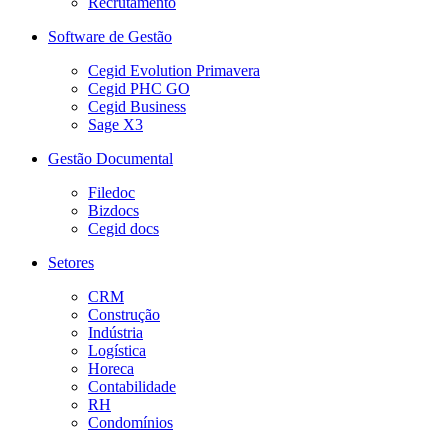
Recrutamento
Software de Gestão
Cegid Evolution Primavera
Cegid PHC GO
Cegid Business
Sage X3
Gestão Documental
Filedoc
Bizdocs
Cegid docs
Setores
CRM
Construção
Indústria
Logística
Horeca
Contabilidade
RH
Condomínios