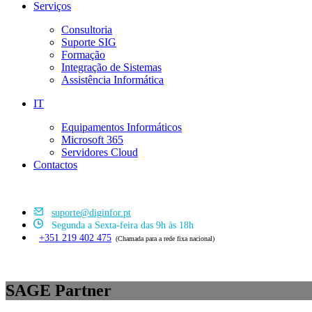
Serviços
Consultoria
Suporte SIG
Formação
Integração de Sistemas
Assistência Informática
IT
Equipamentos Informáticos
Microsoft 365
Servidores Cloud
Contactos
suporte@diginfor.pt
Segunda a Sexta-feira das 9h às 18h
+351 219 402 475
(Chamada para a rede fixa nacional)
SAGE Partner