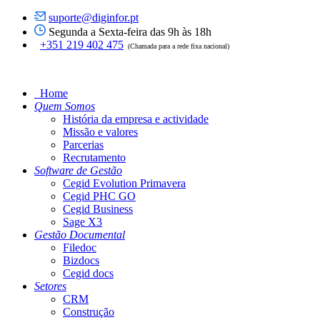
suporte@diginfor.pt
Segunda a Sexta-feira das 9h às 18h
+351 219 402 475
(Chamada para a rede fixa nacional)
Home
Quem Somos
História da empresa e actividade
Missão e valores
Parcerias
Recrutamento
Software de Gestão
Cegid Evolution Primavera
Cegid PHC GO
Cegid Business
Sage X3
Gestão Documental
Filedoc
Bizdocs
Cegid docs
Setores
CRM
Construção