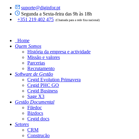
suporte@diginfor.pt
Segunda a Sexta-feira das 9h às 18h
+351 219 402 475
(Chamada para a rede fixa nacional)
Home
Quem Somos
História da empresa e actividade
Missão e valores
Parcerias
Recrutamento
Software de Gestão
Cegid Evolution Primavera
Cegid PHC GO
Cegid Business
Sage X3
Gestão Documental
Filedoc
Bizdocs
Cegid docs
Setores
CRM
Construção