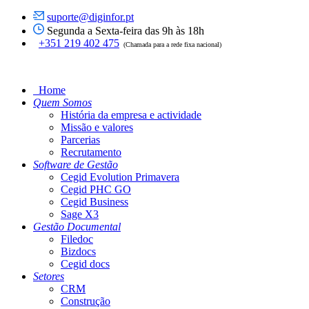
suporte@diginfor.pt
Segunda a Sexta-feira das 9h às 18h
+351 219 402 475
(Chamada para a rede fixa nacional)
Home
Quem Somos
História da empresa e actividade
Missão e valores
Parcerias
Recrutamento
Software de Gestão
Cegid Evolution Primavera
Cegid PHC GO
Cegid Business
Sage X3
Gestão Documental
Filedoc
Bizdocs
Cegid docs
Setores
CRM
Construção