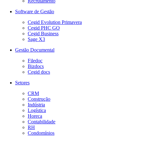
Recrutamento
Software de Gestão
Cegid Evolution Primavera
Cegid PHC GO
Cegid Business
Sage X3
Gestão Documental
Filedoc
Bizdocs
Cegid docs
Setores
CRM
Construção
Indústria
Logística
Horeca
Contabilidade
RH
Condomínios