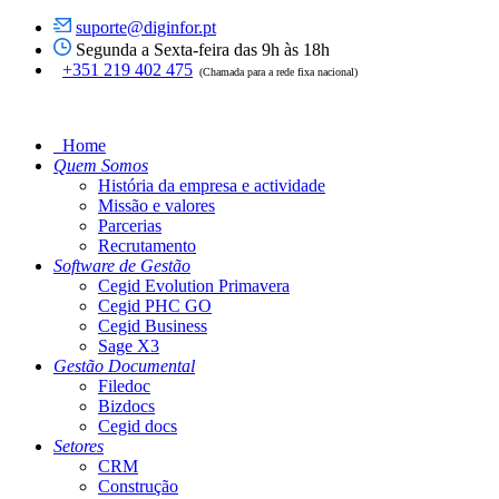
suporte@diginfor.pt
Segunda a Sexta-feira das 9h às 18h
+351 219 402 475
(Chamada para a rede fixa nacional)
Home
Quem Somos
História da empresa e actividade
Missão e valores
Parcerias
Recrutamento
Software de Gestão
Cegid Evolution Primavera
Cegid PHC GO
Cegid Business
Sage X3
Gestão Documental
Filedoc
Bizdocs
Cegid docs
Setores
CRM
Construção