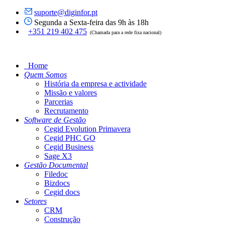
suporte@diginfor.pt
Segunda a Sexta-feira das 9h às 18h
+351 219 402 475
(Chamada para a rede fixa nacional)
Home
Quem Somos
História da empresa e actividade
Missão e valores
Parcerias
Recrutamento
Software de Gestão
Cegid Evolution Primavera
Cegid PHC GO
Cegid Business
Sage X3
Gestão Documental
Filedoc
Bizdocs
Cegid docs
Setores
CRM
Construção