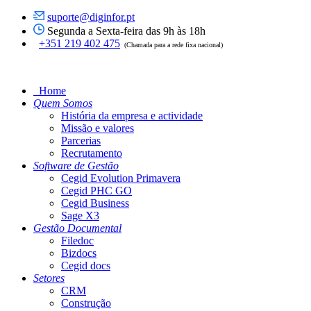
suporte@diginfor.pt
Segunda a Sexta-feira das 9h às 18h
+351 219 402 475
(Chamada para a rede fixa nacional)
Home
Quem Somos
História da empresa e actividade
Missão e valores
Parcerias
Recrutamento
Software de Gestão
Cegid Evolution Primavera
Cegid PHC GO
Cegid Business
Sage X3
Gestão Documental
Filedoc
Bizdocs
Cegid docs
Setores
CRM
Construção